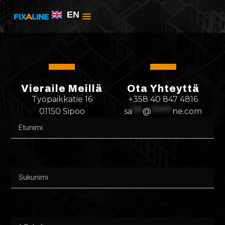
EN
Vieraile Meillä
Ota Yhteyttä
Työpaikkatie 16
+358 40 847 4816
01150 Sipoo
sa
***
@
******
ne.com