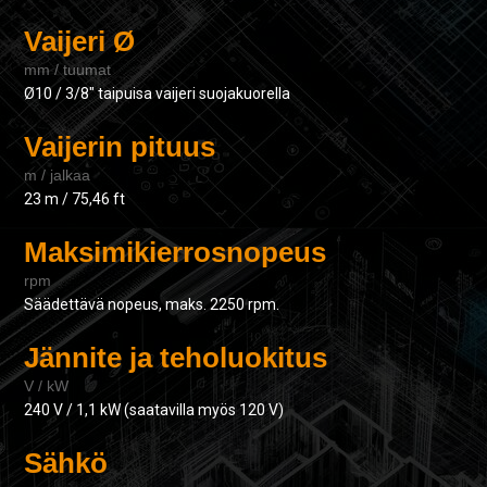
Vaijeri Ø
mm / tuumat
Ø10 / 3/8" taipuisa vaijeri suojakuorella
Vaijerin pituus
m / jalkaa
23 m / 75,46 ft
Maksimikierrosnopeus
rpm
Säädettävä nopeus, maks. 2250 rpm.
Jännite ja teholuokitus
V / kW
240 V / 1,1 kW (saatavilla myös 120 V)
Sähkö