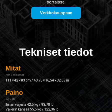
portaissa.
Verkkokauppaan
Tekniset tiedot
Mitat
cm / tuumat
111 × 42 × 83 cm / 43,70 × 16,54 × 32,68 in
Paino
kg / lb
Ilman vaijeria 42,5 kg / 93,70 lb
Vaijerin kanssa 55,5 kg / 122,36 lb