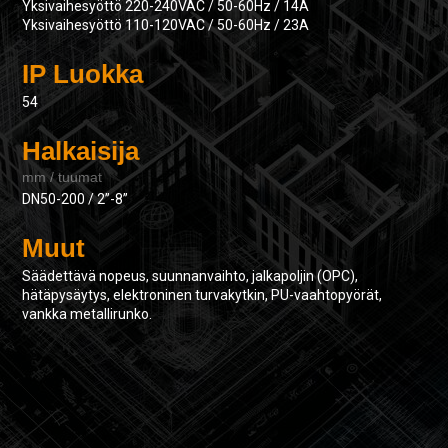
Yksivaihesyöttö 220-240VAC / 50-60Hz / 14A
Yksivaihesyöttö 110-120VAC / 50-60Hz / 23A
IP Luokka
54
Halkaisija
mm / tuumat
DN50-200 / 2”-8”
Muut
Säädettävä nopeus, suunnanvaihto, jalkapoljin (OPC),
hätäpysäytys, elektroninen turvakytkin, PU-vaahtopyörät,
vankka metallirunko.